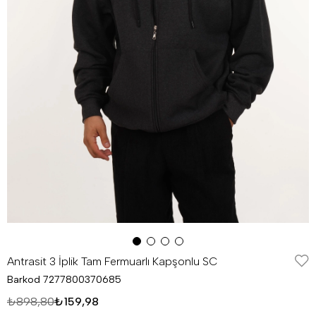
Antrasit 3 İplik Tam Fermuarlı Kapşonlu SC
Barkod
7277800370685
₺898,80
₺159,98