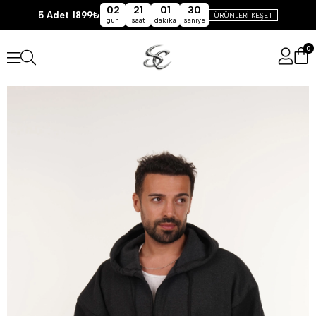
02
21
01
29
5 Adet 1899₺
ÜRÜNLERİ KEŞET
gün
saat
dakika
saniye
0