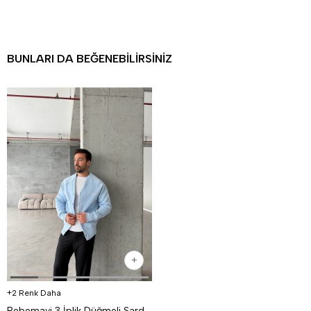
BUNLARI DA BEĞENEBILIRSINIZ
2 Renk Daha
Bebemavi 3 İplik Düğmeli Şardonlu DISORDER Baskılı Hırka VS