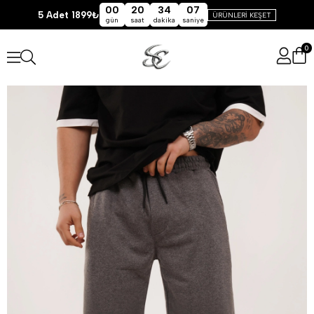
00
20
34
07
5 Adet 1899₺
ÜRÜNLERİ KEŞET
gün
saat
dakika
saniye
0