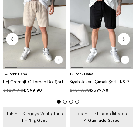
4 Renk Daha
2 Renk Daha
Bej Gramajlı Ottoman Bol Şort 93093 LNS
Siyah Jakarlı Çimalı Şort LNS 93056
₺1.299,90
₺599,90
₺1.399,90
₺599,90
Tahmini Kargoya Veriliş Tarihi
Teslim Tarihinden İtibaren
1 - 4 İş Günü
14 Gün İade Süresi