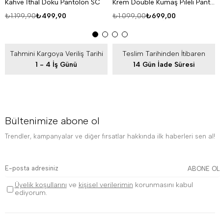
Kahve İthal Doku Pantolon SC
Krem Double Kumaş Pileli Pantolon MSS
₺1.199,90
₺499,90
₺1.099,00
₺699,00
Tahmini Kargoya Veriliş Tarihi
Teslim Tarihinden İtibaren
1 - 4 İş Günü
14 Gün İade Süresi
Bültenimize abone ol
Trendler, kampanyalar ve diğer fırsatlar hakkında ilk haberleri sen al!
ABONE OL
Üyelik koşullarını
ve
kişisel verilerimin
korunmasını kabul
ediyorum.