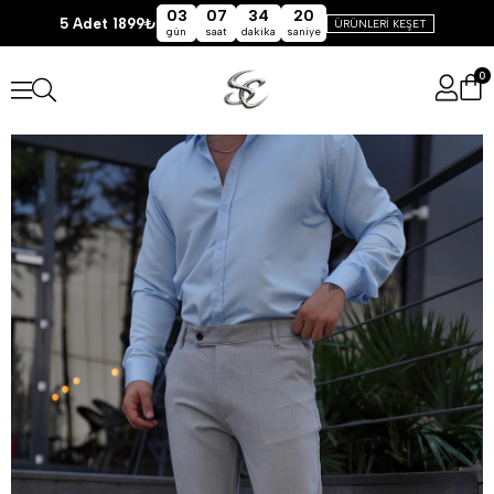
03
07
34
20
5 Adet 1899₺
ÜRÜNLERİ KEŞET
gün
saat
dakika
saniye
0