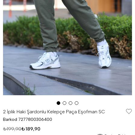
2 İplik Haki Şardonlu Kelepçe Paça Eşofman SC
Barkod
7277800306400
₺199,90
₺189,90